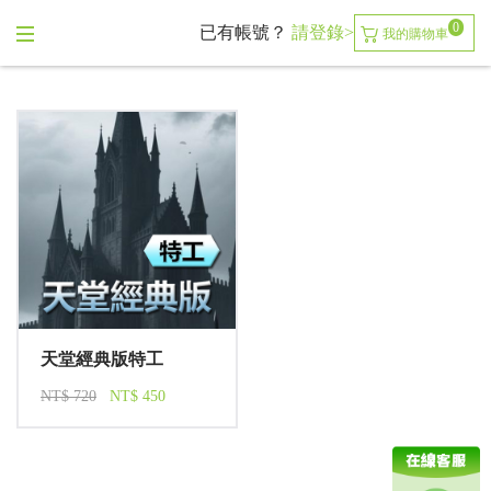
0
已有帳號？
請登錄>
我的購物車
天堂經典版特工
NT$ 720
NT$ 450